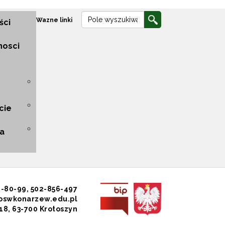
Wyszukiwarka
Wyszukiwarka
Wazne linki
ści
nosci
cie
na
-80-99, 502-856-497
soswkonarzew.edu.pl
8, 63-700 Krotoszyn