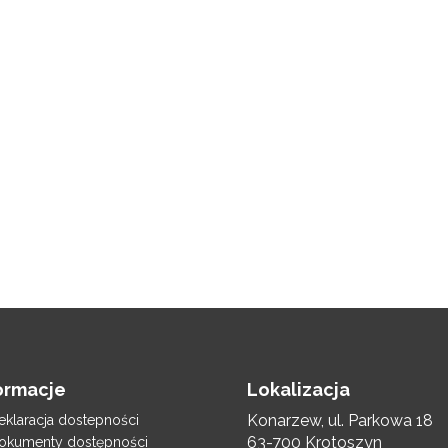
ormacje
Lokalizacja
Konarzew, ul. Parkowa 18
eklaracja dostepności
63-700 Krotoszyn
okumenty dostępności