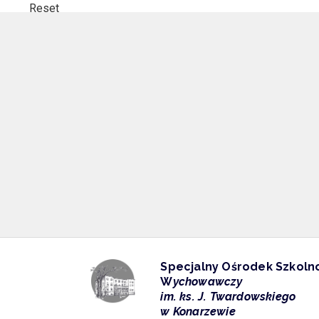
Reset
Ustawienia
Przejdź
Przejdź
Przejdź
do
do
do
nawigacji
głównej
mapy
głównej
treści
strony
Specjalny Ośrodek Szkoln
W
ychowawczy
im. ks. J. Twardowskiego
-
w Konarzewie