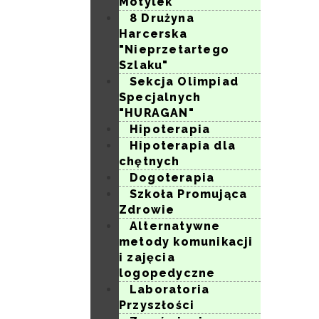
Motylek
8 Drużyna
Harcerska
"Nieprzetartego
Szlaku"
Sekcja Olimpiad
Specjalnych
"HURAGAN"
Hipoterapia
Hipoterapia dla
chętnych
Dogoterapia
Szkoła Promująca
Zdrowie
Alternatywne
metody komunikacji
i zajęcia
logopedyczne
Laboratoria
Przyszłości