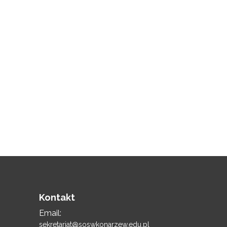
Kontakt
Email:
sekretariat@soswkonarzew.edu.pl