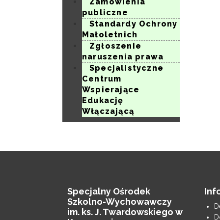
Zamówienia
publiczne
Standardy Ochrony
Małoletnich
Zgłoszenie
naruszenia prawa
Specjalistyczne
Centrum
Wspierające
Edukację
Włączającą
Specjalny Ośrodek
Inf
Szkolno-Wychowawczy
D
im. ks. J. Twardowskiego w
D