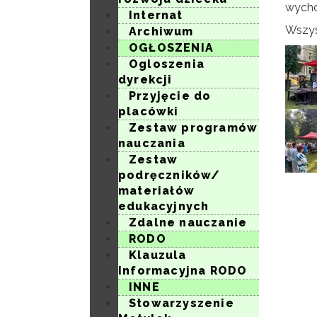
wych
Internat
Wszys
Archiwum
OGŁOSZENIA
Ogloszenia
dyrekcji
Przyjęcie do
placówki
Zestaw programów
nauczania
Zestaw
podręczników/
materiałów
edukacyjnych
Zdalne nauczanie
RODO
Klauzula
Informacyjna RODO
INNE
Stowarzyszenie