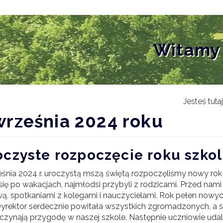
Witamy 
y
Jesteś tuta
września 2024 roku
go
oczyste rozpoczęcie roku szko
eśnia 2024 r. uroczystą mszą świętą rozpoczęliśmy nowy rok
 się po wakacjach, najmłodsi przybyli z rodzicami. Przed nam
ą, spotkaniami z kolegami i nauczycielami. Rok pełen nowy
Dyrektor serdecznie powitała wszystkich zgromadzonych, a 
czynają przygodę w naszej szkole. Następnie uczniowie udali 