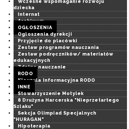
Wczesne wspomaganie rozwoju
dziecka
Internat
Archiwum
OGŁOSZENIA
Ogloszenia dyrekcji
Przyjęcie do placówki
Zestaw programów nauczania
Zestaw podręczników/ materiałów
edukacyjnych
Zdalne nauczanie
RODO
Klauzula Informacyjna RODO
INNE
Stowarzyszenie Motylek
8 Drużyna Harcerska "Nieprzetartego
Szlaku"
Sekcja Olimpiad Specjalnych
"HURAGAN"
Hipoterapia