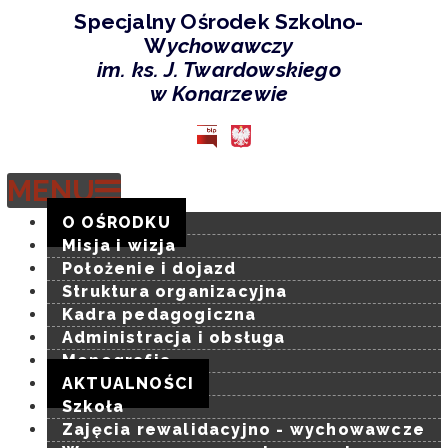
Specjalny Ośrodek Szkolno-
W
ychowawczy
im. ks. J. Twardowskiego
-
w Konarzewie
Archiwum
-
Specjalny
MENU
Ośrodek
Szkolno-
O OŚRODKU
Wychowawczy
Misja i wizja
im.
Położenie i dojazd
ks.
Struktura organizacyjna
J.
Kadra pedagogiczna
Twardowskieg
Administracja i obsługa
w
Monografia
Konarzewie
AKTUALNOŚCI
Szkoła
Zajęcia rewalidacyjno - wychowawcze