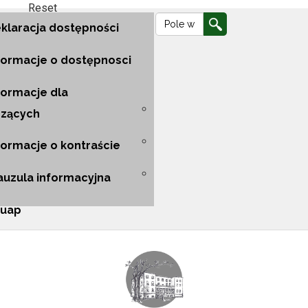
Reset
Ustawienia
Wyszukiwarka
Wyszukiwarka
Przejdź
Przejdź
Przejdź
klaracja dostępności
do
do
do
formacje o dostępnosci
nawigacji
głównej
mapy
formacje dla
szących
głównej
treści
strony
formacje o kontraście
auzula informacyjna
uap