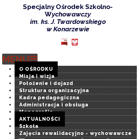
Specjalny Ośrodek Szkolno-
W
ychowawczy
im. ks. J. Twardowskiego
-
w Konarzewie
8
października
2024
MENU
roku
-
O OŚRODKU
Specjalny
Misja i wizja
Ośrodek
Położenie i dojazd
Szkolno-
Struktura organizacyjna
Wychowawczy
Kadra pedagogiczna
im.
Administracja i obsługa
ks.
Monografia
J.
AKTUALNOŚCI
Twardowskieg
Szkoła
w
Zajęcia rewalidacyjno - wychowawcze