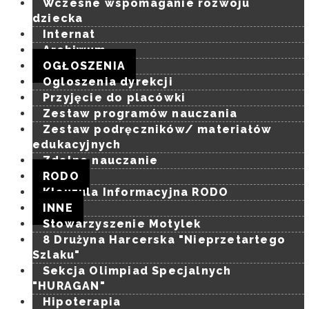
Konarzewie
Wczesne wspomaganie rozwoju
dziecka
Internat
Archiwum
OGŁOSZENIA
Ogloszenia dyrekcji
Przyjęcie do placówki
Zestaw programów nauczania
Zestaw podręczników/ materiałów
edukacyjnych
Zdalne nauczanie
RODO
Klauzula Informacyjna RODO
INNE
Stowarzyszenie Motylek
8 Drużyna Harcerska "Nieprzetartego
Szlaku"
Sekcja Olimpiad Specjalnych
"HURAGAN"
Hipoterapia