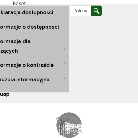
Reset
Ustawienia
Wyszukiwarka
Wyszukiwarka
Przejdź
Przejdź
Przejdź
klaracja dostępności
do
do
do
formacje o dostępnosci
nawigacji
głównej
mapy
formacje dla
szących
głównej
treści
strony
formacje o kontraście
auzula informacyjna
uap