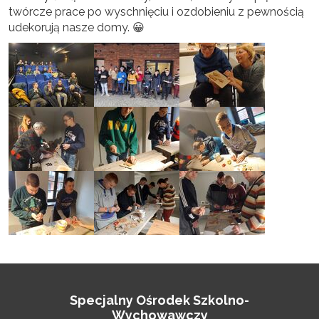
twórcze prace po wyschnięciu i ozdobieniu z pewnością
udekorują nasze domy. 😀
Specjalny Ośrodek Szkolno-
Wychowawczy