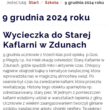
Jesteś tutaj:
Start
Szkoła
9 grudnia 2024 roku
9 grudnia 2024 roku
Wycieczka do Starej
Kaflarni w Zdunach
9 grudnia uczniowie z trzech klas pod opieką p.Gosi,
p.Magdy i p. Asi mieli okazję odwiedzić Starą Kaflarnie w
Zdunach, gdzie spędzili miło i aktywnie czas. Chłopcy
najpierw obejrzeli bajkę o tematyce świątecznej, która
wprowadziła nas w magiczną atmosferę świąt. Po
seansie był czas na zwiedzanie kaflarni, która przeszła
rewitalizację. Historię tego obiektu upamiętnia np.
odrestaurowany, stary piec. W jednym z pomieszczeń
kaflarni wzięliśmy udział w warsztatach lepienia z gliny.
Uczniowie z wielkim zaangażowaniem tworzyli gliniane
ozdoby świąteczne: anioły, choinki, renifery. Te piękne i