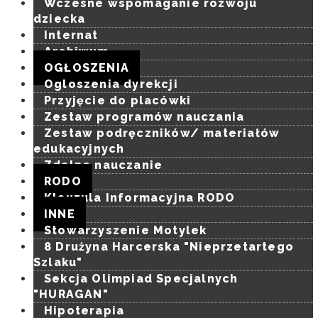
Konarzewie
Wczesne wspomaganie rozwoju
dziecka
Internat
Archiwum
OGŁOSZENIA
Ogloszenia dyrekcji
Przyjęcie do placówki
Zestaw programów nauczania
Zestaw podręczników/ materiałów
edukacyjnych
Zdalne nauczanie
RODO
Klauzula Informacyjna RODO
INNE
Stowarzyszenie Motylek
8 Drużyna Harcerska "Nieprzetartego
Szlaku"
Sekcja Olimpiad Specjalnych
"HURAGAN"
Hipoterapia