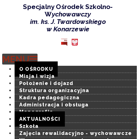
Specjalny Ośrodek Szkolno-
W
ychowawczy
im. ks. J. Twardowskiego
-
w Konarzewie
9
grudnia
2024
MENU
roku
-
O OŚRODKU
Specjalny
Misja i wizja
Ośrodek
Położenie i dojazd
Szkolno-
Struktura organizacyjna
Wychowawczy
Kadra pedagogiczna
im.
Administracja i obsługa
ks.
Monografia
J.
AKTUALNOŚCI
Twardowskieg
Szkoła
w
Zajęcia rewalidacyjno - wychowawcze