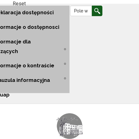
Reset
Ustawienia
Wyszukiwarka
Wyszukiwarka
Przejdź
Przejdź
Przejdź
klaracja dostępności
do
do
do
formacje o dostępnosci
nawigacji
głównej
mapy
formacje dla
szących
głównej
treści
strony
formacje o kontraście
auzula informacyjna
uap